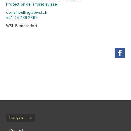
Protection de la forêt suisse
doris.hoelling(at)wsl
.
ch
+41 44 739 2699
WSL Birmensdorf
partager
Menu de langue
Français
Footernavigation
Contact