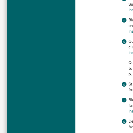
Su
In
Bl
en
In
Qu
cl
In
Qu
to
p.
St
fo
Bl
fo
In
De
Ac