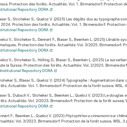
isse
. Protection des forêts. Actualités: Vol. 1. Birmensdorf: Protection de
stitutional Repository DORA
aser S., Stroheker S., Queloz V. (2025)
Les dégâts dus au typographe son
 2024
. Protection des forêts. Actualités: Vol. 1. Birmensdorf: Protection 
stitutional Repository DORA
eloz V., Stroheker S., Dennert F., Blaser S., Beenken L. (2025)
L'érable sy
imatiques
. Protection des forêts. Actualités: Vol. 3/2025. Birmensdorf: Pr
stitutional Repository DORA
eloz V., Stroheker S., Hölling D., Blaser S., Beenken L. (2025)
La surveilla
ute la Suisse
. Protection des forêts. Actualités: Vol. 2/2025. Birmensdorf
Institutional Repository DORA
roheker S., Blaser S., Queloz V. (2024)
Typographe : Augmentation dans c
rêts. Actualités: Vol. 1. Birmensdorf: Protection de la forêt suisse; WSL. 
aser S., Dubach V., Stoheker S., Beenken L., Queloz V. (2023)
Le douglas e
rêts. Actualités: Vol. 2/2023. Birmensdorf: Protection de la forêt suisse; 
stitutional Repository DORA
nnert F., Beenken L., Queloz V. (2023)
Phytophthora cinnamomi
sur chêne
tualités: Vol. 3/2023. Birmensdorf: Protection de la forêt suisse, WSL. 3 