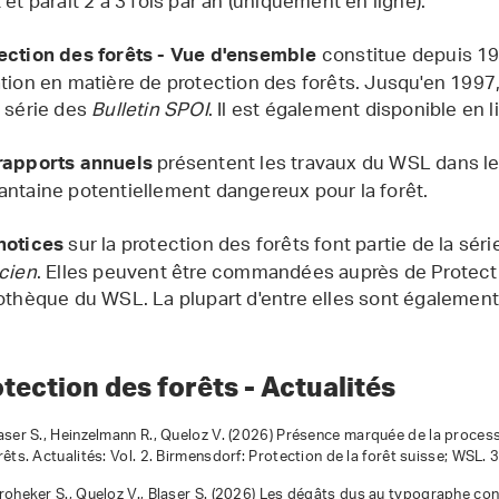
 et paraît 2 à 3 fois par an (uniquement en ligne).
constitue depuis 19
ection des forêts - Vue d'ensemble
ation en matière de protection des forêts. Jusqu'en 1997, 
a série des
Bulletin SPOI
. Il est également disponible en 
présentent les travaux du WSL dans l
rapports annuels
antaine potentiellement dangereux pour la forêt.
sur la protection des forêts font partie de la sé
notices
icien
. Elles peuvent être commandées auprès de Protectio
iothèque du WSL. La plupart d'entre elles sont également
tection des forêts - Actualités
aser S., Heinzelmann R., Queloz V. (2026)
Présence marquée de la process
rêts. Actualités: Vol. 2. Birmensdorf: Protection de la forêt suisse; WSL. 
roheker S., Queloz V., Blaser S. (2026)
Les dégâts dus au typographe cont