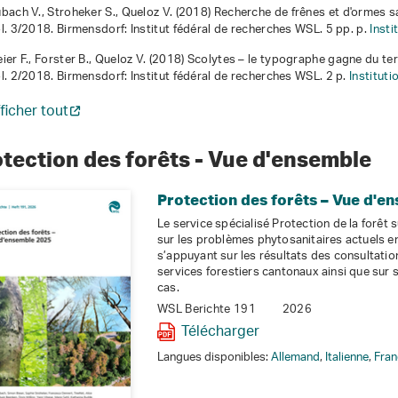
bach V., Stroheker S., Queloz V. (2018)
Recherche de frênes et d'ormes s
l. 3/2018. Birmensdorf: Institut fédéral de recherches WSL. 5 pp. p.
Inst
ier F., Forster B., Queloz V. (2018)
Scolytes – le typographe gagne du ter
l. 2/2018. Birmensdorf: Institut fédéral de recherches WSL. 2 p.
Institut
ficher tout
tection des forêts - Vue d'ensemble
Protection des forêts – Vue d'e
Le service spécialisé Protection de la forêt 
sur les problèmes phytosanitaires actuels en
s’appuyant sur les résultats des consultation
services forestiers cantonaux ainsi que sur
cas.
WSL Berichte 191
2026
Télécharger
Langues disponibles:
Allemand
,
Italienne
,
Fran