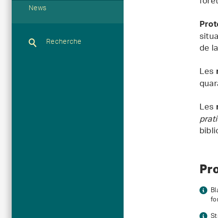
forêt
News
Prot
situ
Recherche
de l
Les
quar
Les
prat
bibl
Pro
Bl
fo
St