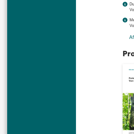
Du
Vo
Me
Vo
Af
Pro